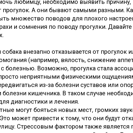
очь любимцу, необходимо выявить причину, 
 прогулок. А они бывают самыми разными. Как
ть множество поводов для плохого настроен
рахи и сомнения по поводу прогулки. Давайт
х.
 собака внезапно отказывается от прогулок 
омогания (например, вялость, снижение аппет
 с болезнью. Возможно, прогулка стала ассоц
просто неприятными физическими ощущениям
ередвигаться из-за болезни суставов или опо
 болезни кишечника. В таком случае необход
для диагностики и лечения.
ные могут бояться новых мест, громких звук
 Это может привести к тому, что они будут от
улицу. Стрессовым фактором также является