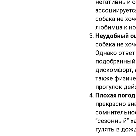
негативный о
ассоциируетс
собака не хоч
любимца к но
Неудобный ош
собака не хоч
Однако ответ
подобранный
дискомфорт, 
также физиче
прогулок дей
Плохая погод
прекрасно зн
сомнительное
“сезонный” ха
гулять в дожд