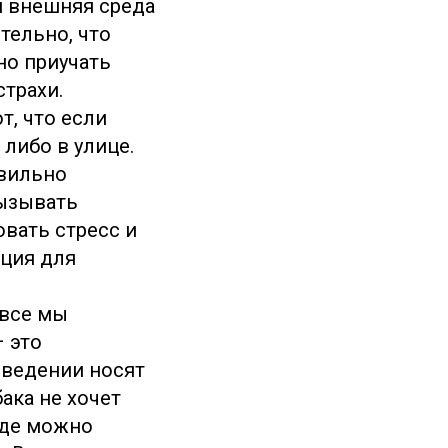
и внешняя среда
тельно, что
но приучать
трахи.
т, что если
 либо в улице.
авильно
ызывать
вать стресс и
иция для
 все мы
– это
оведении носят
ака не хочет
годе можно