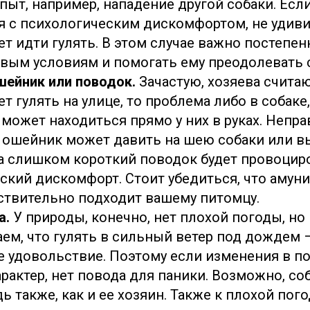
пыт, например, нападение другой собаки. Есл
я с психологическим дискомфортом, не удиви
ет идти гулять. В этом случае важно постепен
вым условиям и помогать ему преодолевать с
ейник или поводок.
Зачастую, хозяева считаю
ет гулять на улице, то проблема либо в собаке,
 может находиться прямо у них в руках. Непр
 ошейник может давить на шею собаки или в
а слишком короткий поводок будет провоциро
ский дискомфорт. Стоит убедиться, что амун
ствительно подходит вашему питомцу.
а.
У природы, конечно, нет плохой погоды, но
аем, что гулять в сильный ветер под дождем 
 удовольствие. Поэтому если изменения в п
рактер, нет повода для паники. Возможно, соб
ь также, как и ее хозяин. Также к плохой по