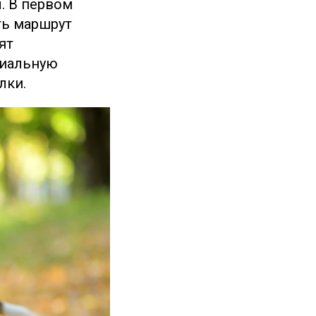
. В первом
ть маршрут
ят
циальную
лки.