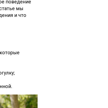
кое поведение
 статье мы
дения и что
 которые
гулку;
нной.