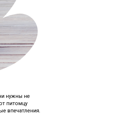
ни нужны не
ют питомцу
ые впечатления.