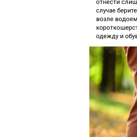
отнести слиш
случае берите
возле водоем
короткошерст
одежду и обу