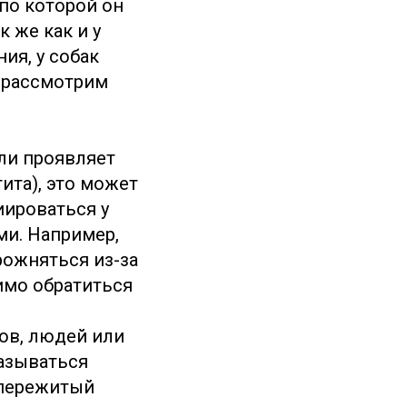
по которой он
 же как и у
ия, у собак
е рассмотрим
или проявляет
ита), это может
иироваться у
и. Например,
рожняться из-за
имо обратиться
ов, людей или
казываться
 пережитый